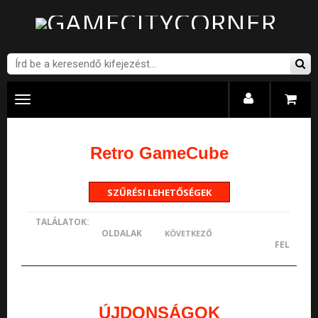
Menü
Retro GameCube
SZŰRÉSI LEHETŐSÉGEK
TALÁLATOK:
OLDALAK
KÖVETKEZŐ
FEL
ÚJDONSÁGOK