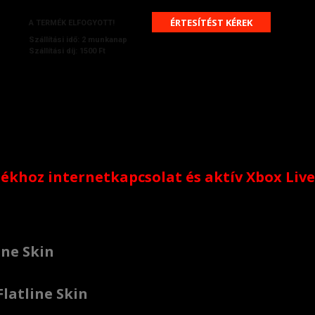
ÉRTESÍTÉST KÉREK
A TERMÉK ELFOGYOTT!
Szállítási idő: 2 munkanap
Szállítási díj: 1500 Ft
tékhoz internetkapcsolat és aktív Xbox Live
ine Skin
Flatline Skin