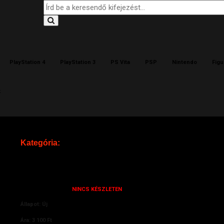
PlayStation 4
PlayStation 3
PS Vita
PSP
Nintendo
Figu
k
Kategória:
Xbox One
Gyártó:
Respawn Entertainment
Készletnformáció:
NINCS KÉSZLETEN
Állapot: Új
Ára:
3 100 Ft