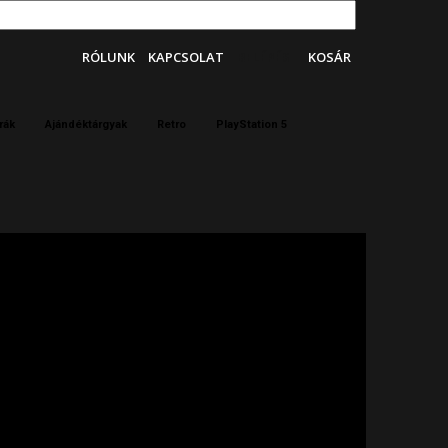
RÓLUNK
KAPCSOLAT
BELÉPÉS
KOSÁR
rák
Ajándéktárgyak
Retro
PlayStation 5