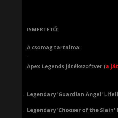
ISMERTETŐ:
A csomag tartalma:
Apex Legends játékszoftver (
a já
Letöltőkód formájában:
Legendary 'Guardian Angel' Lifel
Legendary 'Chooser of the Slain' 