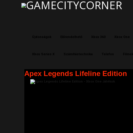
Újdonságok
Előrendelhető
Xbox 360
Xbox One
Xbox Series X
Számítástechnika
Telefon
Filme
Apex Legends Lifeline Edition